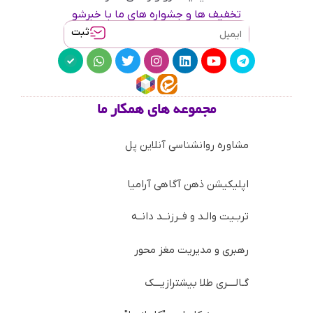
تخفیف ها و جشواره های ما با خبرشو
ثبت
مجموعه های همکار ما
مشاوره روانشناسی آنلاین پل
اپلیکیشن ذهن آگاهی آرامیا
تربـیت والـد و فــرزنــد دانــه
رهبری و مدیریت مغز محور
گـالــــری طلا بیشترازیـــک