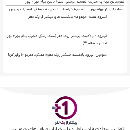
نفرستادن بچه به مدرسه تصمیم درستی است؟ پاسخ پیام بهرام پور
مصاحبه پیام بهرام ‌پور با ویم هوف؛ پاسخ مرد یخی به خستگی، اضطراب و ترس
اپیزود هفتم: مجموعه پادکست های بیشتر از یک مغز
ایپزود 4 پادکست بیشتر ازیک مغز (سبک زندگی عجیب پیام بهرام‌پور:
ادایی یا سالم؟!!)
سومین اپیزود پادکست «بیشترازیک مغز»: عملکرد مغزتو ۱۰ برابر کن!
تهران – سعادت آباد – بلوار دریا – خیابان صراف های جنوبی –