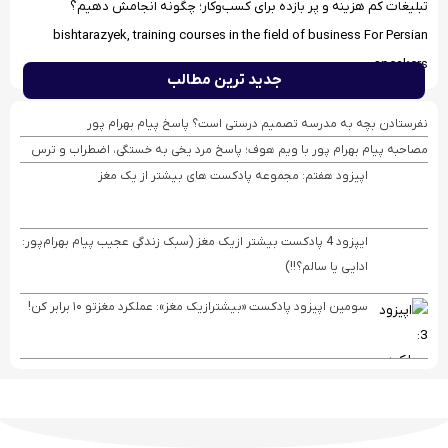
تبلیغات کم هزینه و پر بازده برای کسب‌وکار؛ چگونه انجامش دهیم؟
bishtarazyek, training courses in the field of business For Persian
speakers
جدید ترین مطالب
نفرستادن بچه به مدرسه تصمیم درستی است؟ پاسخ پیام بهرام پور
مصاحبه پیام بهرام ‌پور با ویم هوف؛ پاسخ مرد یخی به خستگی، اضطراب و ترس
اپیزود هفتم: مجموعه پادکست های بیشتر از یک مغز
ایپزود 4 پادکست بیشتر ازیک مغز (سبک زندگی عجیب پیام بهرام‌پور:
ادایی یا سالم؟!!)
سومین اپیزود پادکست «بیشترازیک مغز»: عملکرد مغزتو ۱۰ برابر کن!