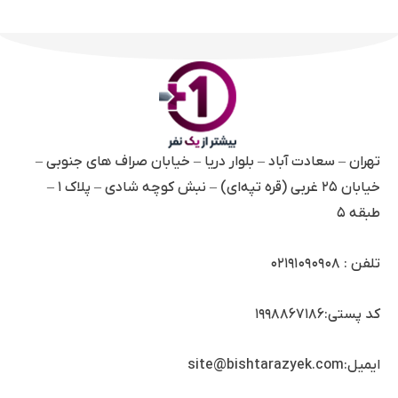
تهران – سعادت آباد – بلوار دریا – خیابان صراف های جنوبی –
خیابان ۲۵ غربی (قره تپه‌ای) – نبش کوچه شادی – پلاک ۱ –
طبقه ۵
تلفن :
۰۲۱۹۱۰۹۰۹۰۸
کد پستی:۱۹۹۸۸۶۷۱۸۶
ایمیل:site@bishtarazyek.com