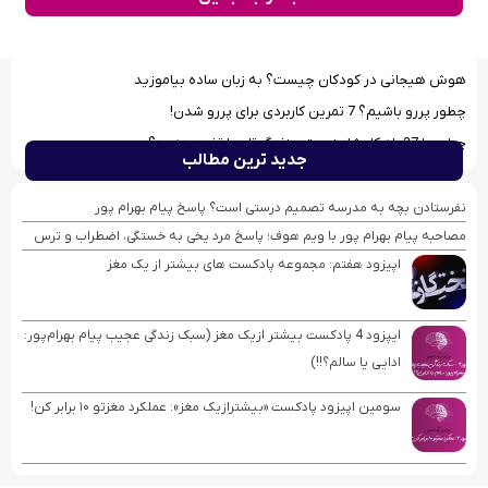
هوش هیجانی در کودکان چیست؟ به زبان ساده بیاموزید
چطور پررو باشیم؟ 7 تمرین کاربردی برای پررو شدن!
چطور با 27 راهکار شاد زیستن، زندگی‌تان را تغییر دهید؟
جدید ترین مطالب
نفرستادن بچه به مدرسه تصمیم درستی است؟ پاسخ پیام بهرام پور
مصاحبه پیام بهرام ‌پور با ویم هوف؛ پاسخ مرد یخی به خستگی، اضطراب و ترس
اپیزود هفتم: مجموعه پادکست های بیشتر از یک مغز
ایپزود 4 پادکست بیشتر ازیک مغز (سبک زندگی عجیب پیام بهرام‌پور:
ادایی یا سالم؟!!)
سومین اپیزود پادکست «بیشترازیک مغز»: عملکرد مغزتو ۱۰ برابر کن!