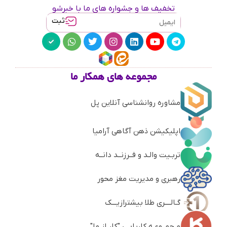
تخفیف ها و جشواره های ما با خبرشو
ثبت
مجموعه های همکار ما
مشاوره روانشناسی آنلاین پل
اپلیکیشن ذهن آگاهی آرامیا
تربـیت والـد و فــرزنــد دانــه
رهبری و مدیریت مغز محور
گـالــــری طلا بیشترازیـــک
مـجمــوعـه کاریابـی "کار از ما"