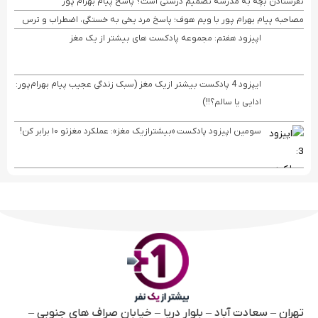
نفرستادن بچه به مدرسه تصمیم درستی است؟ پاسخ پیام بهرام پور
مصاحبه پیام بهرام ‌پور با ویم هوف؛ پاسخ مرد یخی به خستگی، اضطراب و ترس
اپیزود هفتم: مجموعه پادکست های بیشتر از یک مغز
ایپزود 4 پادکست بیشتر ازیک مغز (سبک زندگی عجیب پیام بهرام‌پور:
ادایی یا سالم؟!!)
سومین اپیزود پادکست «بیشترازیک مغز»: عملکرد مغزتو ۱۰ برابر کن!
تهران – سعادت آباد – بلوار دریا – خیابان صراف های جنوبی –