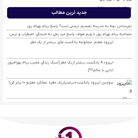
معرفی خود در سخنرانی
جدید ترین مطالب
نفرستادن بچه به مدرسه تصمیم درستی است؟ پاسخ پیام بهرام پور
مصاحبه پیام بهرام ‌پور با ویم هوف؛ پاسخ مرد یخی به خستگی، اضطراب و ترس
اپیزود هفتم: مجموعه پادکست های بیشتر از یک مغز
ایپزود 4 پادکست بیشتر ازیک مغز (سبک زندگی عجیب پیام بهرام‌پور:
ادایی یا سالم؟!!)
سومین اپیزود پادکست «بیشترازیک مغز»: عملکرد مغزتو ۱۰ برابر کن!