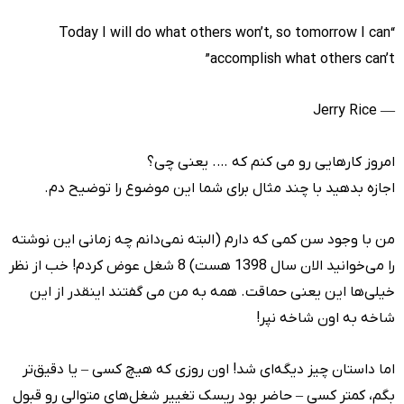
“Today I will do what others won’t, so tomorrow I can
accomplish what others can’t”
― Jerry Rice
امروز کارهایی رو می کنم که …. یعنی چی؟
اجازه بدهید با چند مثال برای شما این موضوع را توضیح دم.
من با وجود سن کمی که دارم (البته نمی‌دانم چه زمانی این نوشته
را می‌خوانید الان سال 1398 هست) 8 شغل عوض کردم! خب از نظر
خیلی‌ها این یعنی حماقت. همه به من می گفتند اینقدر از این
شاخه به اون شاخه نپر!
اما داستان چیز دیگه‌ای شد! اون روزی که هیچ کسی – یا دقیق‌تر
بگم، کمتر کسی – حاضر بود ریسک تغییر شغل‌های متوالی رو قبول